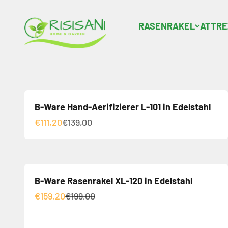
Vai al contenuto
RISISANI Rasenrakel
RASENRAKEL
ATTRE
B-Ware Hand-Aerifizierer L-101 in Edelstahl
Angebot
Regulärer Preis
€111,20
€139,00
B-Ware Rasenrakel XL-120 in Edelstahl
Angebot
Regulärer Preis
€159,20
€199,00