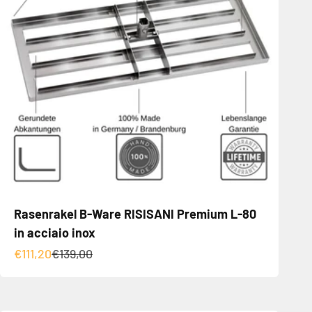
Rasenrakel B-Ware RISISANI Premium L-80
in acciaio inox
Angebot
Regulärer Preis
€111,20
€139,00