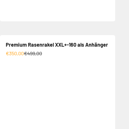
Premium Rasenrakel XXL+-160 als Anhänger
Angebot
Regulärer Preis
€350,00
€499,00