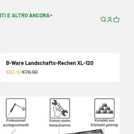
NTI E ALTRO ANCORA
Ricerca apert
Pagina di a
Aprire il
B-Ware Landschafts-Rechen XL-120
Angebot
Regulärer Preis
€63,92
€79,90