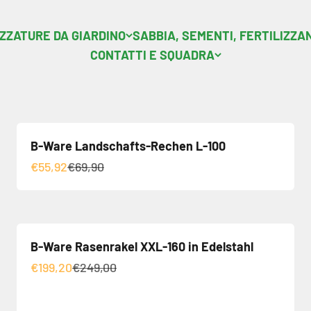
ZZATURE DA GIARDINO
SABBIA, SEMENTI, FERTILIZZA
CONTATTI E SQUADRA
B-Ware Landschafts-Rechen L-100
Angebot
Regulärer Preis
€55,92
€69,90
B-Ware Rasenrakel XXL-160 in Edelstahl
Angebot
Regulärer Preis
€199,20
€249,00