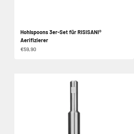
Hohlspoons 3er-Set für RISISANI®
Aerifizierer
Angebot
€59,90