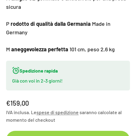
sicura
P
rodotto di qualità dalla Germania
Made in
Germany
M
aneggevolezza perfetta
101 cm, peso 2,6 kg
Spedizione rapida
Già con voi in 2-3 giorni!
Angebot
€159,00
IVA inclusa. Le
spese di spedizione
saranno calcolate al
momento del checkout