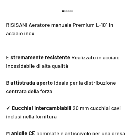
Vai all'elemento 1
Vai all'elemento 2
Vai all'elemento 3
Vai all'elemento 4
Vai all'elemento 5
Vai all'elemento 6
RISISANI Aeratore manuale Premium L-101 in
acciaio inox
E
stremamente resistente
Realizzato in acciaio
inossidabile di alta qualità
B
attistrada aperto
Ideale per la distribuzione
centrata della forza
✔
Cucchiai intercambiabili
20 mm cucchiai cavi
inclusi nella fornitura
M
aniglie CE
gommate e antiscivolo per una presa