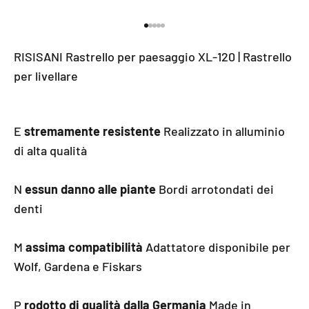
Vai all'elemento 1
Vai all'elemento 2
Vai all'elemento 3
Vai all'elemento 4
Vai all'elemento 5
RISISANI Rastrello per paesaggio XL-120 | Rastrello
per livellare
E
stremamente resistente
Realizzato in alluminio
di alta qualità
N
essun danno alle piante
Bordi arrotondati dei
denti
M
assima compatibilità
Adattatore disponibile per
Wolf, Gardena e Fiskars
P
rodotto di qualità dalla Germania
Made in